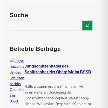
Suche
S
e
a
r
c
Beliebte Beiträge
h
Jungschützennadel des
Schützenbezirks Oberpfalz im BSSB
Hallo Zusammen, am 17.10. haben wir
einen weiteren Durchgang der
Jungschützennadel geplant.Start ist ab 15
Uhr bei Waldeslust Regenstauf.Geplant ist