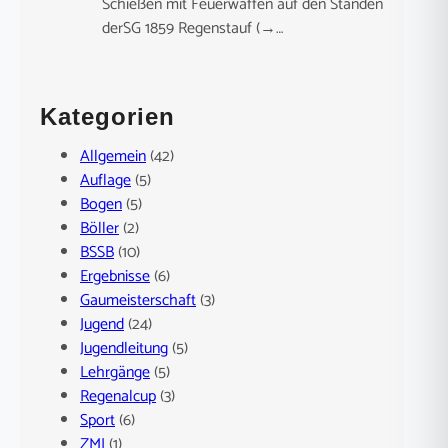
Schießen mit Feuerwaffen auf den Ständen
derSG 1859 Regenstauf (→…
Kategorien
Allgemein
(42)
Auflage
(5)
Bogen
(5)
Böller
(2)
BSSB
(10)
Ergebnisse
(6)
Gaumeisterschaft
(3)
Jugend
(24)
Jugendleitung
(5)
Lehrgänge
(5)
Regenalcup
(3)
Sport
(6)
ZMI
(1)