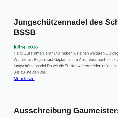
Jungschützennadel des Sch
BSSB
Juli 14, 2026
Hallo Zusammen, am 17.10. haben wir einen weiteren Durchga
Waldeslust Regenstauf.Geplant ist im Anschluss noch ein kl
Jungschützennadel.Da wir die Starter weitermelden müssen, b
uns zu melden.Bei…
:
Mehr lesen
J
u
n
g
Ausschreibung Gaumeister
s
c