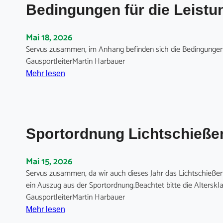
z
Bedingungen für die Leist
c
a
2
i
h
u
0
m
r
p
2
Mai 18, 2026
B
e
o
7
Servus zusammen, im Anhang befinden sich die Bedingungen 
S
i
k
GausportleiterMartin Harbauer
S
b
a
:
Mehr lesen
B
u
l
B
n
-
e
g
u
d
z
n
i
u
d
Sportordnung Lichtschieße
n
m
K
g
G
ö
u
Mai 15, 2026
a
n
n
Servus zusammen, da wir auch dieses Jahr das Lichtschießen
u
i
g
ein Auszug aus der Sportordnung.Beachtet bitte die Alterskla
j
g
e
GausportleiterMartin Harbauer
u
s
n
:
Mehr lesen
g
s
f
S