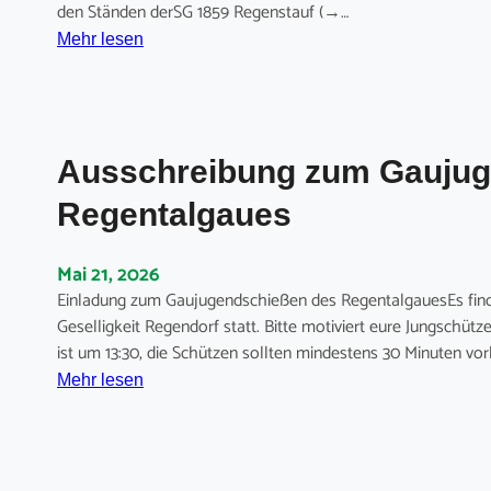
t
den Ständen derSG 1859 Regenstauf (→…
g
z
:
G
Mehr lesen
e
A
a
n
u
u
b
s
m
e
s
e
z
Ausschreibung zum Gaujug
c
i
i
h
s
Regentalgaues
r
r
t
k
e
e
s
Mai 21, 2026
i
r
O
Einladung zum Gaujugendschießen des RegentalgauesEs finde
b
s
b
Geselligkeit Regendorf statt. Bitte motiviert eure Jungschü
u
c
e
ist um 13:30, die Schützen sollten mindestens 30 Minuten vo
n
h
r
:
g
a
Mehr lesen
p
A
z
f
f
u
u
t
a
s
m
e
l
s
G
n