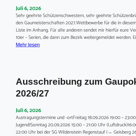
h
Juli 6, 2026
ü
Sehr geehrte Schützenschwestern, sehr geehrte Schützenbrüd
t
den Gaumeisterschaften 2027.Wettbewerbe für die in diesem 
z
Liste im Anhang. Für alle anderen sendet mir hierfür eure V
e
10er – Serien, die dann zum Bezirk weitergemeldet werden. E
n
:
Mehr lesen
n
A
a
u
d
s
e
s
l
Ausschreibung zum Gaupok
c
d
h
2026/27
e
r
s
e
S
Juli 6, 2026
i
c
Austragungstermine und -ortFreitag 18.09.2026 19:00 – 23:0
b
h
Jugend)Sonntag 20.09.2026 15:00 – 21:00 Uhr (Luftdruck)16:
u
ü
22:00 Uhr bei der SG Wildenstein Regenstauf (→ Geisberg 2
n