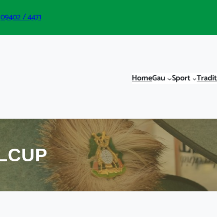
09402 / 4471
Home
Gau
Sport
Tradi
LCUP