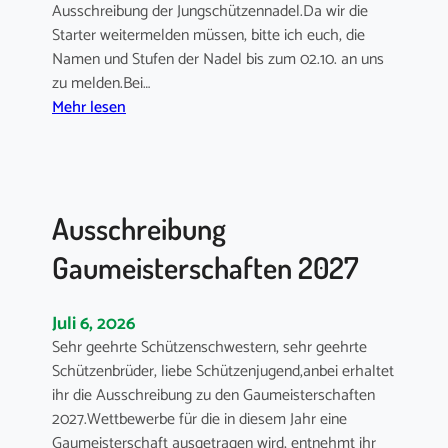
Ausschreibung der Jungschützennadel.Da wir die
Starter weitermelden müssen, bitte ich euch, die
Namen und Stufen der Nadel bis zum 02.10. an uns
zu melden.Bei…
:
Mehr lesen
J
u
n
g
Ausschreibung
s
c
Gaumeisterschaften 2027
h
ü
Juli 6, 2026
t
z
Sehr geehrte Schützenschwestern, sehr geehrte
e
Schützenbrüder, liebe Schützenjugend,anbei erhaltet
n
ihr die Ausschreibung zu den Gaumeisterschaften
n
2027.Wettbewerbe für die in diesem Jahr eine
a
Gaumeisterschaft ausgetragen wird, entnehmt ihr