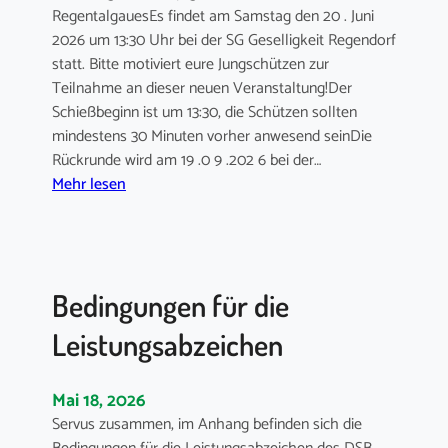
n
0
RegentalgauesEs findet am Samstag den 20 . Juni
g
2
2026 um 13:30 Uhr bei der SG Geselligkeit Regendorf
z
7
statt. Bitte motiviert eure Jungschützen zur
u
Teilnahme an dieser neuen Veranstaltung!Der
m
Schießbeginn ist um 13:30, die Schützen sollten
G
mindestens 30 Minuten vorher anwesend seinDie
a
Rückrunde wird am 19 .0 9 .202 6 bei der…
u
:
Mehr lesen
p
A
o
u
k
s
a
s
l
Bedingungen für die
c
-
h
u
Leistungsabzeichen
r
n
e
d
Mai 18, 2026
i
K
b
Servus zusammen, im Anhang befinden sich die
ö
u