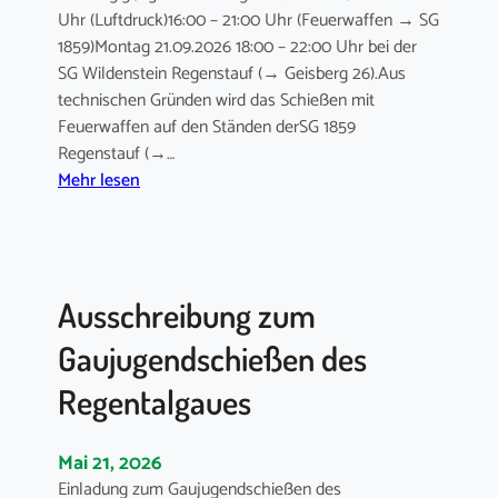
G
r
Uhr (Luftdruck)16:00 – 21:00 Uhr (Feuerwaffen → SG
a
k
1859)Montag 21.09.2026 18:00 – 22:00 Uhr bei der
u
s
SG Wildenstein Regenstauf (→ Geisberg 26).Aus
m
O
technischen Gründen wird das Schießen mit
e
b
Feuerwaffen auf den Ständen derSG 1859
i
e
Regenstauf (→…
s
r
:
Mehr lesen
t
p
A
e
f
u
r
a
s
s
l
s
c
z
Ausschreibung zum
c
h
i
h
a
m
Gaujugendschießen des
r
f
B
e
Regentalgaues
t
S
i
e
S
b
n
B
Mai 21, 2026
u
2
Einladung zum Gaujugendschießen des