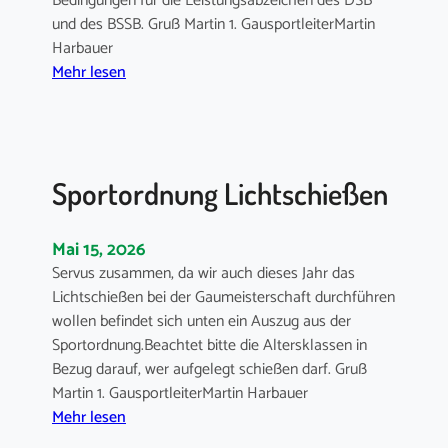
Bedingungen für die Leistungsabzeichen des DSB
n
n
und des BSSB. Gruß Martin 1. GausportleiterMartin
i
g
Harbauer
g
:
z
Mehr lesen
s
B
u
s
e
m
c
d
G
h
i
a
i
Sportordnung Lichtschießen
n
u
e
g
j
ß
u
u
Mai 15, 2026
e
n
g
n
Servus zusammen, da wir auch dieses Jahr das
g
e
2
Lichtschießen bei der Gaumeisterschaft durchführen
e
n
0
wollen befindet sich unten ein Auszug aus der
n
d
2
Sportordnung.Beachtet bitte die Altersklassen in
f
s
6
Bezug darauf, wer aufgelegt schießen darf. Gruß
ü
c
/
Martin 1. GausportleiterMartin Harbauer
r
h
:
2
Mehr lesen
d
i
S
7