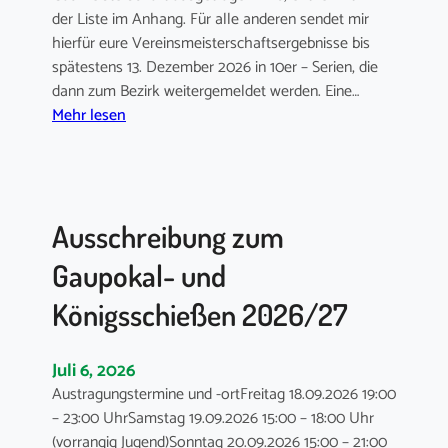
d
der Liste im Anhang. Für alle anderen sendet mir
e
hierfür eure Vereinsmeisterschaftsergebnisse bis
l
spätestens 13. Dezember 2026 in 10er – Serien, die
d
dann zum Bezirk weitergemeldet werden. Eine…
:
e
Mehr lesen
A
s
u
S
s
c
s
h
Ausschreibung zum
c
ü
h
t
Gaupokal- und
r
z
e
e
Königsschießen 2026/27
i
n
b
b
Juli 6, 2026
u
e
Austragungstermine und -ortFreitag 18.09.2026 19:00
n
z
– 23:00 UhrSamstag 19.09.2026 15:00 – 18:00 Uhr
g
i
(vorrangig Jugend)Sonntag 20.09.2026 15:00 – 21:00