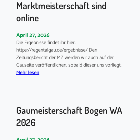
i
h
Marktmeisterschaft sind
n
s
b
i
e
e
online
r
ß
s
e
April 27, 2026
o
n
Die Ergebnisse findet ihr hier:
m
https://regentalgau.de/ergebnisse/ Den
m
Zeitungsbericht der MZ werden wir auch auf der
e
Gauseite veröffentlichen, sobald dieser uns vorliegt.
r
:
Mehr lesen
t
E
u
r
r
g
n
e
i
Gaumeisterschaft Bogen WA
b
e
n
r
2026
i
a
s
m
s