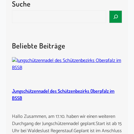
a
h
Suche
k
f
a
s
S
t
f
k
e
B
t
ö
a
o
s
n
r
g
i
i
c
Beliebte Beiträge
e
n
g
h
n
d
e
W
o
A
n
2
l
0
i
2
n
Jungschützennadel des Schützenbezirks Oberpfalz im
6
e
BSSB
Hallo Zusammen, am 17.10. haben wir einen weiteren
Durchgang der Jungschützennadel geplant.Start ist ab 15
Uhr bei Waldeslust Regenstauf.Geplant ist im Anschluss