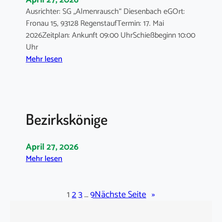
April 27, 2026
0
e
Ausrichter: SG „Almenrausch“ Diesenbach eGOrt:
3
d
Fronau 15, 93128 RegenstaufTermin: 17. Mai
.
e
2026Zeitplan: Ankunft 09:00 UhrSchießbeginn 10:00
1
r
Uhr
0
:
M
Mehr lesen
.
G
a
2
a
r
6
u
k
m
t
Bezirkskönige
e
m
i
e
s
i
April 27, 2026
t
s
:
Mehr lesen
e
t
B
r
e
e
s
r
z
1
2
3
…
9
Nächste Seite
»
c
s
i
h
c
r