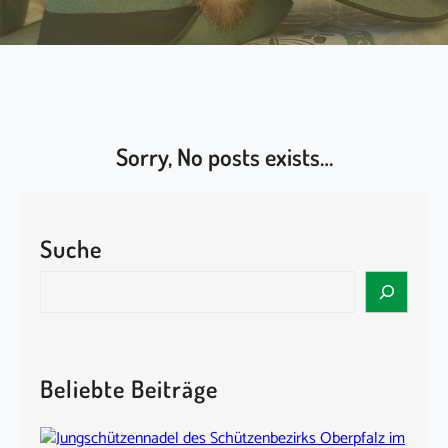
Sorry, No posts exists…
Suche
S
e
a
r
c
Beliebte Beiträge
h