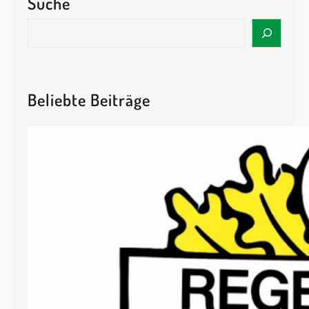
Suche
S
e
a
r
c
Beliebte Beiträge
h