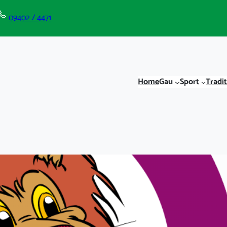
09402 / 4471
Home
Gau
Sport
Tradi